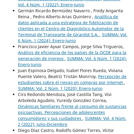
Vol. 4 Núm. 1 (2022): Enero-Junio
Germán Ricardo Bermúdez Navarro , Fredy Angarita
Reina , Pedro Alberto Arias Quintero ,
Analítica de
datos aplicada a una estrategia de fidelización de
clientes en el Centro de Diagnóstico Automotor de la
Terminal de Transporte de Girardot S.A.
,
SUMMA: Vol.
6 Núm. 1 (2024): Enero-Junio
Francisco Javier Ayvar Campos, Jorge Silva Trigueros,
Análisis de eficiencia de los países de la OCDE para la
generación de ingreso
,
SUMMA: Vol. 6 Núm. 1 (2024):
Enero-Junio
Juan Espinosa Delgado, Isabel Flores Rueda, Viviana
Puente Valero, Beatríz Tristán Monrroy,
Percepción de
estudiantes sobre el riesgo en compras por internet
,
SUMMA: Vol. 2 Núm. 1 (2020): Enero-Junio
Ciro Redondo Mendoza, José Castilla Tang, Vivi
Arboleda Agudelo, Yureidy González Correa,
Dinámicas familiares frente al consumo de sustancias
psicoactivas. Percepciones de adolescentes
consumidores y sus cuidadores
,
SUMMA: Vol. 4 Núm.
2 (2022): Julio-Diciembre
Diego Díaz Castro, Rodolfo Gómez Torres, Víctor