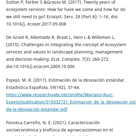
Sutton P, Farber S &Grasso M. (2017). Twenty years of
ecosystem services: How far have we come and how far do
we still need to go? Ecosyst. Serv. 28 (Part A): 1–16. doi:
10.1016/j. ecoser.2017.09.008
De Groot R, Alkemade R, Braat L, Hein L & Willemen L.
(2010). Challenges in integrating the concept of ecosystem
services and values in landscape planning, management
and decision-making. Ecol. Complex. 7(3): 260-272.
doi:10.1016/j.ecocom.2009.10.006
Espejo, M. R. (2017). Estimación de la desviación estándar.
Estadística Española, 59(192), 37-44.
https://www.researchgate.net/profile/Mariano-Ruiz-
Espejo/publication/319332721_Estimacion_de_la_desviacion_e
de-la-desviacion-estandar.pdf
Fonseca Carreño, N. E. (2021). Caracterización
socioeconómica y biofísica de agroecosistemas en el