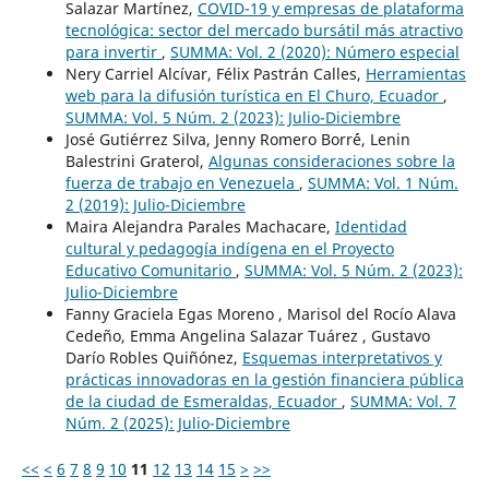
Salazar Martínez,
COVID-19 y empresas de plataforma
tecnológica: sector del mercado bursátil más atractivo
para invertir
,
SUMMA: Vol. 2 (2020): Número especial
Nery Carriel Alcívar, Félix Pastrán Calles,
Herramientas
web para la difusión turística en El Churo, Ecuador
,
SUMMA: Vol. 5 Núm. 2 (2023): Julio-Diciembre
José Gutiérrez Silva, Jenny Romero Borr´é, Lenin
Balestrini Graterol,
Algunas consideraciones sobre la
fuerza de trabajo en Venezuela
,
SUMMA: Vol. 1 Núm.
2 (2019): Julio-Diciembre
Maira Alejandra Parales Machacare,
Identidad
cultural y pedagogía indígena en el Proyecto
Educativo Comunitario
,
SUMMA: Vol. 5 Núm. 2 (2023):
Julio-Diciembre
Fanny Graciela Egas Moreno , Marisol del Rocío Alava
Cedeño, Emma Angelina Salazar Tuárez , Gustavo
Darío Robles Quiñónez,
Esquemas interpretativos y
prácticas innovadoras en la gestión financiera pública
de la ciudad de Esmeraldas, Ecuador
,
SUMMA: Vol. 7
Núm. 2 (2025): Julio-Diciembre
<<
<
6
7
8
9
10
11
12
13
14
15
>
>>