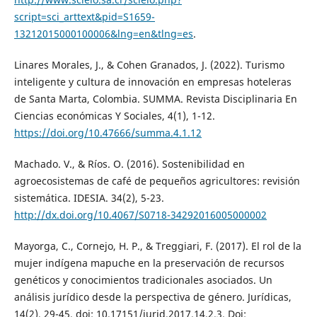
script=sci_arttext&pid=S1659-
13212015000100006&lng=en&tlng=es
.
Linares Morales, J., & Cohen Granados, J. (2022). Turismo
inteligente y cultura de innovación en empresas hoteleras
de Santa Marta, Colombia. SUMMA. Revista Disciplinaria En
Ciencias económicas Y Sociales, 4(1), 1-12.
https://doi.org/10.47666/summa.4.1.12
Machado. V., & Ríos. O. (2016). Sostenibilidad en
agroecosistemas de café de pequeños agricultores: revisión
sistemática. IDESIA. 34(2), 5-23.
http://dx.doi.org/10.4067/S0718-34292016005000002
Mayorga, C., Cornejo, H. P., & Treggiari, F. (2017). El rol de la
mujer indígena mapuche en la preservación de recursos
genéticos y conocimientos tradicionales asociados. Un
análisis jurídico desde la perspectiva de género. Jurídicas,
14(2), 29-45. doi: 10.17151/jurid.2017.14.2.3. Doi: