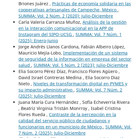
Briones Juárez ,
Prácticas de economía solidaria en las
cooperativas artesanales de Campeche, México
,
SUMMA: Vol. 2 Núm. 2 (2020): Julio-Diciembre
Carla Valeria Carranza Muñoz,
Análisis de la gestión
en la interacción comunicacional en la APP de
Instagram del SIPO-UCSG
,
SUMMA: Vol. 7 Núm. 1
(2025): Enero-Junio
Jorge Andrés Llanos Cardona, Fabián Albeiro López,
Mauricio Mejía-Lobo,
Implementación de un sistema
de seguridad de la información en empresa del sector
salud
,
SUMMA: Vol. 5 Núm. 2 (2023): Julio-Diciembre
Elia Socorro Pérez Díaz, Francisco Flores Agüero ,
David Israel Contreras Medina , Elia Socorro Diaz
Nieto ,
Niveles de transformación digital en PYMES y
su impacto administrativo
,
SUMMA: Vol. 7 Núm. 2
(2025): Julio-Diciembre
Juana María Cura Hernández , Sofía Echeverría Rivera
, Beatriz Virginia Tristán Monrroy , Isabel Cristina
Flores Rueda ,
Contraste de la percepción en la
calidad del servicio público de ciudadanos y
funcionarios en un municipio de México
,
SUMMA: Vol.
7 Núm. 2 (2025): Julio-Diciembre