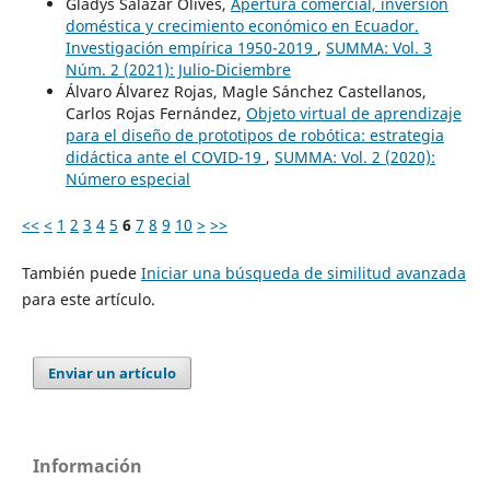
Gladys Salazar Olives,
Apertura comercial, inversión
doméstica y crecimiento económico en Ecuador.
Investigación empírica 1950-2019
,
SUMMA: Vol. 3
Núm. 2 (2021): Julio-Diciembre
Álvaro Álvarez Rojas, Magle Sánchez Castellanos,
Carlos Rojas Fernández,
Objeto virtual de aprendizaje
para el diseño de prototipos de robótica: estrategia
didáctica ante el COVID-19
,
SUMMA: Vol. 2 (2020):
Número especial
<<
<
1
2
3
4
5
6
7
8
9
10
>
>>
También puede
Iniciar una búsqueda de similitud avanzada
para este artículo.
Enviar un artículo
Información