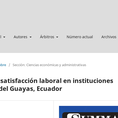
al
Autores
Árbitros
Número actual
Archivos
mbre
/
Sección: Ciencias económicas y administrativas
atisfacción laboral en instituciones
 del Guayas, Ecuador