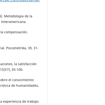
rk-cayc.com/retencion-de-
4). Metodología de la
l Interamericana.
de la compensación.
ial. Psicometrika, 39, 31-
aciones, la satisfacción
15(57), 93-100.
 sobre el conocimiento:
ctrónica de humanidades,
la experiencia de trabajo