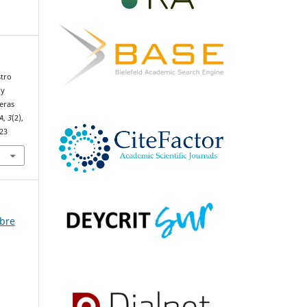
stro
 y
ieras
A
,
3
(2),
.23
mbre