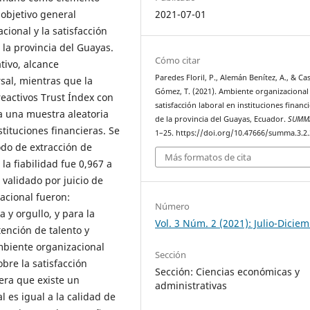
2021-07-01
objetivo general
cional y la satisfacción
 la provincia del Guayas.
Cómo citar
tivo, alcance
Paredes Floril, P., Alemán Benítez, A., & Ca
rsal, mientras que la
Gómez, T. (2021). Ambiente organizacional
reactivos Trust Índex con
satisfacción laboral en instituciones financ
a una muestra aleatoria
de la provincia del Guayas, Ecuador.
SUMM
tituciones financieras. Se
1–25. https://doi.org/10.47666/summa.3.2
odo de extracción de
Más formatos de cita
a fiabilidad fue 0,967 a
 validado por juicio de
acional fueron:
Número
 y orgullo, y para la
Vol. 3 Núm. 2 (2021): Julio-Dicie
tención de talento y
mbiente organizacional
Sección
bre la satisfacción
Sección: Ciencias económicas y
era que existe un
administrativas
l es igual a la calidad de