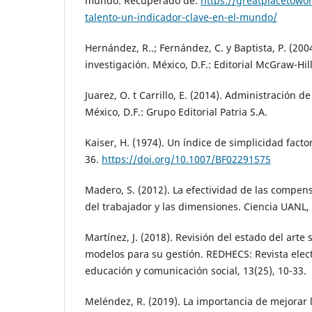
mundo. Recuperado de:
https://greatplacetowo
talento-un-indicador-clave-en-el-mundo/
Hernández, R..; Fernández, C. y Baptista, P. (200
investigación. México, D.F.: Editorial McGraw-Hil
Juarez, O. t Carrillo, E. (2014). Administración 
México, D.F.: Grupo Editorial Patria S.A.
Kaiser, H. (1974). Un índice de simplicidad factor
36.
https://doi.org/10.1007/BF02291575
Madero, S. (2012). La efectividad de las compens
del trabajador y las dimensiones. Ciencia UANL, 
Martínez, J. (2018). Revisión del estado del arte
modelos para su gestión. REDHECS: Revista ele
educación y comunicación social, 13(25), 10-33.
Meléndez, R. (2019). La importancia de mejorar 