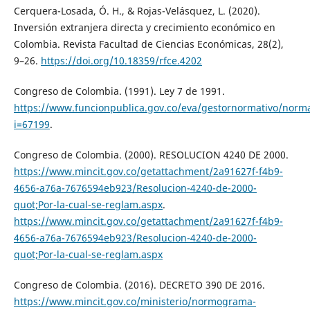
Cerquera-Losada, Ó. H., & Rojas-Velásquez, L. (2020).
Inversión extranjera directa y crecimiento económico en
Colombia. Revista Facultad de Ciencias Económicas, 28(2),
9–26.
https://doi.org/10.18359/rfce.4202
Congreso de Colombia. (1991). Ley 7 de 1991.
https://www.funcionpublica.gov.co/eva/gestornormativo/norm
i=67199
.
Congreso de Colombia. (2000). RESOLUCION 4240 DE 2000.
https://www.mincit.gov.co/getattachment/2a91627f-f4b9-
4656-a76a-7676594eb923/Resolucion-4240-de-2000-
quot;Por-la-cual-se-reglam.aspx
.
https://www.mincit.gov.co/getattachment/2a91627f-f4b9-
4656-a76a-7676594eb923/Resolucion-4240-de-2000-
quot;Por-la-cual-se-reglam.aspx
Congreso de Colombia. (2016). DECRETO 390 DE 2016.
https://www.mincit.gov.co/ministerio/normograma-