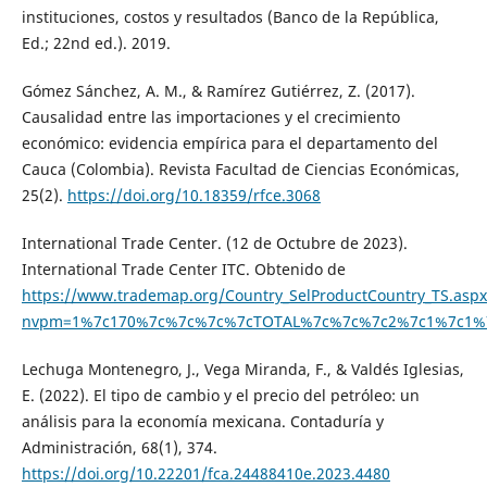
instituciones, costos y resultados (Banco de la República,
Ed.; 22nd ed.). 2019.
Gómez Sánchez, A. M., & Ramírez Gutiérrez, Z. (2017).
Causalidad entre las importaciones y el crecimiento
económico: evidencia empírica para el departamento del
Cauca (Colombia). Revista Facultad de Ciencias Económicas,
25(2).
https://doi.org/10.18359/rfce.3068
International Trade Center. (12 de Octubre de 2023).
International Trade Center ITC. Obtenido de
https://www.trademap.org/Country_SelProductCountry_TS.aspx
nvpm=1%7c170%7c%7c%7c%7cTOTAL%7c%7c%7c2%7c1%7c1%
Lechuga Montenegro, J., Vega Miranda, F., & Valdés Iglesias,
E. (2022). El tipo de cambio y el precio del petróleo: un
análisis para la economía mexicana. Contaduría y
Administración, 68(1), 374.
https://doi.org/10.22201/fca.24488410e.2023.4480