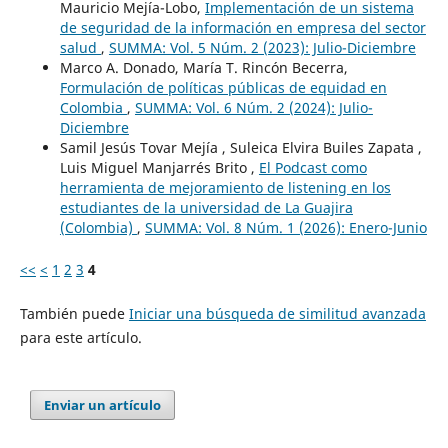
Mauricio Mejía-Lobo,
Implementación de un sistema
de seguridad de la información en empresa del sector
salud
,
SUMMA: Vol. 5 Núm. 2 (2023): Julio-Diciembre
Marco A. Donado, María T. Rincón Becerra,
Formulación de políticas públicas de equidad en
Colombia
,
SUMMA: Vol. 6 Núm. 2 (2024): Julio-
Diciembre
Samil Jesús Tovar Mejía , Suleica Elvira Builes Zapata ,
Luis Miguel Manjarrés Brito ,
El Podcast como
herramienta de mejoramiento de listening en los
estudiantes de la universidad de La Guajira
(Colombia)
,
SUMMA: Vol. 8 Núm. 1 (2026): Enero-Junio
<<
<
1
2
3
4
También puede
Iniciar una búsqueda de similitud avanzada
para este artículo.
Enviar un artículo