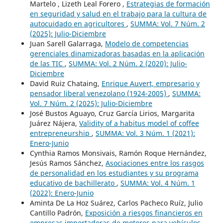
Martelo , Lizeth Leal Forero ,
Estrategias de formación
en seguridad y salud en el trabajo para la cultura de
autocuidado en agricultores
,
SUMMA: Vol. 7 Núm. 2
(2025): Julio-Diciembre
Juan Sarell Galarraga,
Modelo de competencias
gerenciales dinamizadoras basadas en la aplicación
de las TIC
,
SUMMA: Vol. 2 Núm. 2 (2020): Julio-
Diciembre
David Ruiz Chataing,
Enrique Auvert, empresario y
pensador liberal venezolano (1924-2005)
,
SUMMA:
Vol. 7 Núm. 2 (2025): Julio-Diciembre
José Bustos Aguayo, Cruz García Lirios, Margarita
Juárez Nájera,
Validity of a habitus model of coffee
entrepreneurship
,
SUMMA: Vol. 3 Núm. 1 (2021):
Enero-Junio
Cynthia Ramos Monsivais, Ramón Roque Hernández,
Jesús Ramos Sánchez,
Asociaciones entre los rasgos
de personalidad en los estudiantes y su programa
educativo de bachillerato
,
SUMMA: Vol. 4 Núm. 1
(2022): Enero-Junio
Aminta De La Hoz Suárez, Carlos Pacheco Ruíz, Julio
Cantillo Padrón,
Exposición a riesgos financieros en
empresas importadoras de motores para vehículos
,