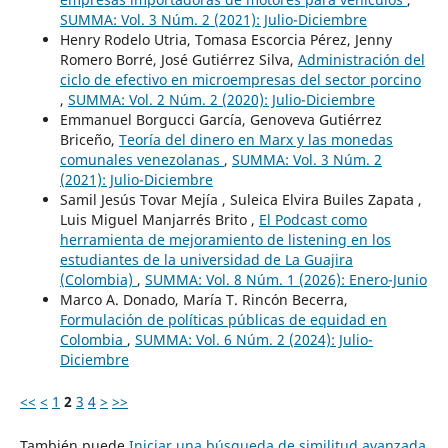
SUMMA: Vol. 3 Núm. 2 (2021): Julio-Diciembre
Henry Rodelo Utria, Tomasa Escorcia Pérez, Jenny
Romero Borré, José Gutiérrez Silva,
Administración del
ciclo de efectivo en microempresas del sector porcino
,
SUMMA: Vol. 2 Núm. 2 (2020): Julio-Diciembre
Emmanuel Borgucci García, Genoveva Gutiérrez
Briceño,
Teoría del dinero en Marx y las monedas
comunales venezolanas
,
SUMMA: Vol. 3 Núm. 2
(2021): Julio-Diciembre
Samil Jesús Tovar Mejía , Suleica Elvira Builes Zapata ,
Luis Miguel Manjarrés Brito ,
El Podcast como
herramienta de mejoramiento de listening en los
estudiantes de la universidad de La Guajira
(Colombia)
,
SUMMA: Vol. 8 Núm. 1 (2026): Enero-Junio
Marco A. Donado, María T. Rincón Becerra,
Formulación de políticas públicas de equidad en
Colombia
,
SUMMA: Vol. 6 Núm. 2 (2024): Julio-
Diciembre
<<
<
1
2
3
4
>
>>
También puede
Iniciar una búsqueda de similitud avanzada