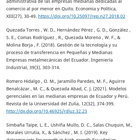
administrativa de las empresas medianas dedicadas al
comercio al por menor en Quito. Economia y Política,
XIII(27), 30-49.
https://doi.org/10.25097/rep.n27.2018.02
Quezada Torres , W. D., Hernández Pérez , G. D., González ,
S. E., Comas Rodríguez , R., Quezada Moreno , W. F., &
Molina Borja , F. (2018). Gestión de la tecnología y su
proceso de transferencia en Pequeñas y Medianas
Empresas metalmecánicas del Ecuador. Ingeniería
Industrial, 39(3), 303-314.
Romero Hidalgo , O. M., Jaramillo Paredes, M. F., Aguirre
Benalcázar , M. C., & Quezada Abad, C. J. (2021). Modelos
gerenciales en las medianas empresas de Ecuador y Perú.
Revista de la Universidad del Zulia, 12(32), 374-399.
http://dx.doi.org/10.46925/rdluz.32.23
Simbaña Taipe, L. E., Ushiña Mullo, D. C., Salas Chuquin, M.,
Morales Urrutia, X., & Sánchez , M. I. (2019). Key
determinants for growth in high-growth Ecuadorian