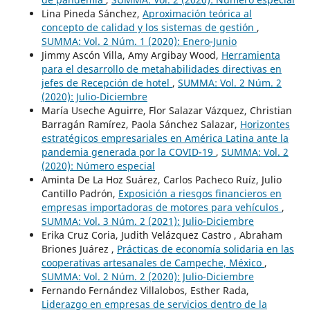
Lina Pineda Sánchez,
Aproximación teórica al
concepto de calidad y los sistemas de gestión
,
SUMMA: Vol. 2 Núm. 1 (2020): Enero-Junio
Jimmy Ascón Villa, Amy Argibay Wood,
Herramienta
para el desarrollo de metahabilidades directivas en
jefes de Recepción de hotel
,
SUMMA: Vol. 2 Núm. 2
(2020): Julio-Diciembre
María Useche Aguirre, Flor Salazar Vázquez, Christian
Barragán Ramírez, Paola Sánchez Salazar,
Horizontes
estratégicos empresariales en América Latina ante la
pandemia generada por la COVID-19
,
SUMMA: Vol. 2
(2020): Número especial
Aminta De La Hoz Suárez, Carlos Pacheco Ruíz, Julio
Cantillo Padrón,
Exposición a riesgos financieros en
empresas importadoras de motores para vehículos
,
SUMMA: Vol. 3 Núm. 2 (2021): Julio-Diciembre
Erika Cruz Coria, Judith Velázquez Castro , Abraham
Briones Juárez ,
Prácticas de economía solidaria en las
cooperativas artesanales de Campeche, México
,
SUMMA: Vol. 2 Núm. 2 (2020): Julio-Diciembre
Fernando Fernández Villalobos, Esther Rada,
Liderazgo en empresas de servicios dentro de la