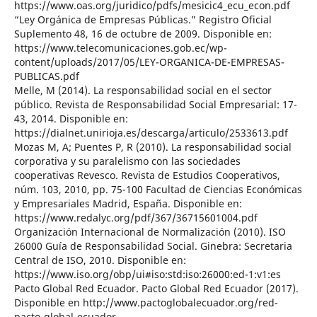
https://www.oas.org/juridico/pdfs/mesicic4_ecu_econ.pdf
“Ley Orgánica de Empresas Públicas.” Registro Oficial
Suplemento 48, 16 de octubre de 2009. Disponible en:
https://www.telecomunicaciones.gob.ec/wp-
content/uploads/2017/05/LEY-ORGANICA-DE-EMPRESAS-
PUBLICAS.pdf
Melle, M (2014). La responsabilidad social en el sector
público. Revista de Responsabilidad Social Empresarial: 17-
43, 2014. Disponible en:
https://dialnet.unirioja.es/descarga/articulo/2533613.pdf
Mozas M, A; Puentes P, R (2010). La responsabilidad social
corporativa y su paralelismo con las sociedades
cooperativas Revesco. Revista de Estudios Cooperativos,
núm. 103, 2010, pp. 75-100 Facultad de Ciencias Económicas
y Empresariales Madrid, España. Disponible en:
https://www.redalyc.org/pdf/367/36715601004.pdf
Organización Internacional de Normalización (2010). ISO
26000 Guía de Responsabilidad Social. Ginebra: Secretaria
Central de ISO, 2010. Disponible en:
https://www.iso.org/obp/ui#iso:std:iso:26000:ed-1:v1:es
Pacto Global Red Ecuador. Pacto Global Red Ecuador (2017).
Disponible en http://www.pactoglobalecuador.org/red-
pacto-global-ecuador