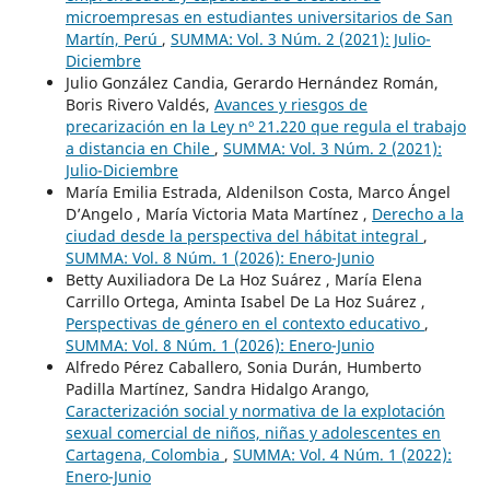
microempresas en estudiantes universitarios de San
Martín, Perú
,
SUMMA: Vol. 3 Núm. 2 (2021): Julio-
Diciembre
Julio González Candia, Gerardo Hernández Román,
Boris Rivero Valdés,
Avances y riesgos de
precarización en la Ley nº 21.220 que regula el trabajo
a distancia en Chile
,
SUMMA: Vol. 3 Núm. 2 (2021):
Julio-Diciembre
María Emilia Estrada, Aldenilson Costa, Marco Ángel
D’Angelo , María Victoria Mata Martínez ,
Derecho a la
ciudad desde la perspectiva del hábitat integral
,
SUMMA: Vol. 8 Núm. 1 (2026): Enero-Junio
Betty Auxiliadora De La Hoz Suárez , María Elena
Carrillo Ortega, Aminta Isabel De La Hoz Suárez ,
Perspectivas de género en el contexto educativo
,
SUMMA: Vol. 8 Núm. 1 (2026): Enero-Junio
Alfredo Pérez Caballero, Sonia Durán, Humberto
Padilla Martínez, Sandra Hidalgo Arango,
Caracterización social y normativa de la explotación
sexual comercial de niños, niñas y adolescentes en
Cartagena, Colombia
,
SUMMA: Vol. 4 Núm. 1 (2022):
Enero-Junio