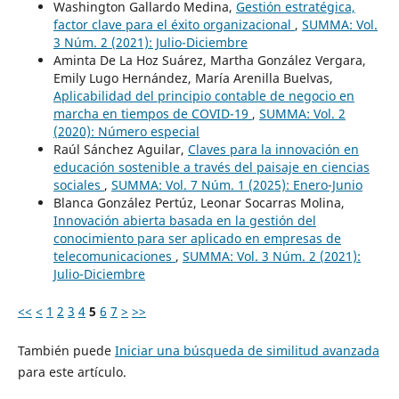
Washington Gallardo Medina,
Gestión estratégica,
factor clave para el éxito organizacional
,
SUMMA: Vol.
3 Núm. 2 (2021): Julio-Diciembre
Aminta De La Hoz Suárez, Martha González Vergara,
Emily Lugo Hernández, María Arenilla Buelvas,
Aplicabilidad del principio contable de negocio en
marcha en tiempos de COVID-19
,
SUMMA: Vol. 2
(2020): Número especial
Raúl Sánchez Aguilar,
Claves para la innovación en
educación sostenible a través del paisaje en ciencias
sociales
,
SUMMA: Vol. 7 Núm. 1 (2025): Enero-Junio
Blanca González Pertúz, Leonar Socarras Molina,
Innovación abierta basada en la gestión del
conocimiento para ser aplicado en empresas de
telecomunicaciones
,
SUMMA: Vol. 3 Núm. 2 (2021):
Julio-Diciembre
<<
<
1
2
3
4
5
6
7
>
>>
También puede
Iniciar una búsqueda de similitud avanzada
para este artículo.