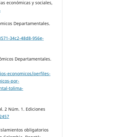
as económicas y sociales,
4
nómicos Departamentales.
3571-34c2-48d8-956e-
nómicos Departamentales.
ios-economicos/perfiles-
icos-por-
tal-tolima-
ol. 2 Núm. 1. Ediciones
/2457
islamientos obligatorios