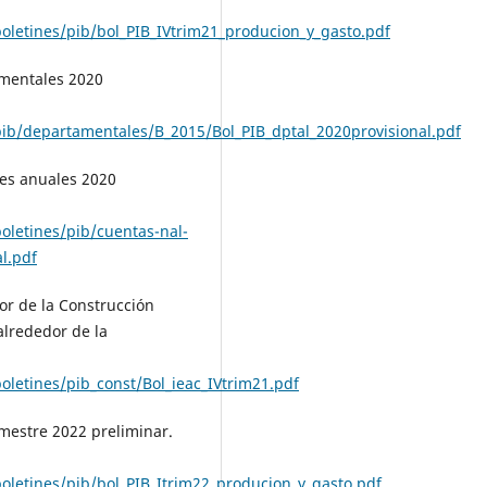
boletines/pib/bol_PIB_IVtrim21_producion_y_gasto.pdf
amentales 2020
pib/departamentales/B_2015/Bol_PIB_dptal_2020provisional.pdf
les anuales 2020
oletines/pib/cuentas-nal-
l.pdf
or de la Construcción
alrededor de la
oletines/pib_const/Bol_ieac_IVtrim21.pdf
imestre 2022 preliminar.
boletines/pib/bol_PIB_Itrim22_producion_y_gasto.pdf