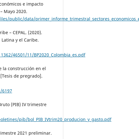
 económicos e impacto
 – Mayo 2020.
/files/public/data/primer_informe_trimestral_sectores_economicos
ibe – CEPAL. (2020).
Latina y el Caribe.
e/11362/46501/11/BP2020_Colombia_es.pdf
e la construcción en el
[Tesis de pregrado].
9/6197
ruto (PIB) IV trimestre
boletines/pib/bol_PIB_IVtrim20_producion_y_gasto.pdf
rimestre 2021 preliminar.