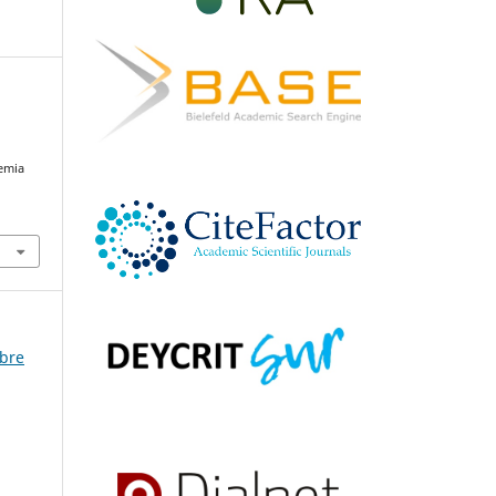
demia
mbre