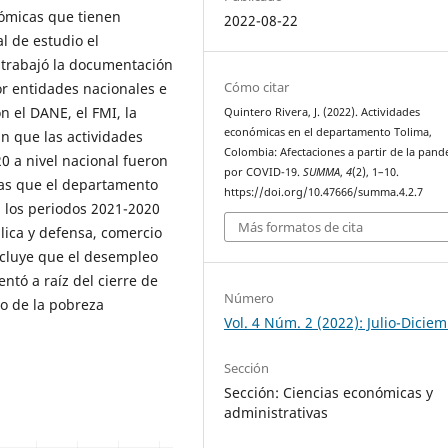
ómicas que tienen
2022-08-22
l de estudio el
trabajó la documentación
Cómo citar
or entidades nacionales e
 el DANE, el FMI, la
Quintero Rivera, J. (2022). Actividades
económicas en el departamento Tolima,
n que las actividades
Colombia: Afectaciones a partir de la pan
0 a nivel nacional fueron
por COVID-19.
SUMMA
,
4
(2), 1–10.
tras que el departamento
https://doi.org/10.47666/summa.4.2.7
 los periodos 2021-2020
Más formatos de cita
lica y defensa, comercio
ncluye que el desempleo
ntó a raíz del cierre de
Número
o de la pobreza
Vol. 4 Núm. 2 (2022): Julio-Dicie
Sección
Sección: Ciencias económicas y
administrativas