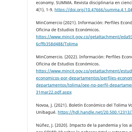
economy. SUMMA. Revista disciplinaria en cienci
4(1), 1-9.
https://doi.org/10.47666/summa.4.1.0
MinComercio (2021). Información: Perfiles Eco
Oficina de Estudios Económicos.
https://www.mincit.gov.co/getattachment/eda9
6cffb358d488/Tolima
MinComercio. (2022). Información: Perfiles Eco
Oficina de Estudios Económicos.
https://www.mincit.gov.co/getattachment/estud
economicos-por-departamentos/perfiles-econom
departamentos/tolima/oee-np-perfil-departamen
31mar22.pdf.aspx
Novoa, J. (2021). Boletín Económico del Tolima V
Unibagué.
https://hdl.handle.net/20.500.12313
Núñez, J. (2020). Impacto de la pandemia y los a