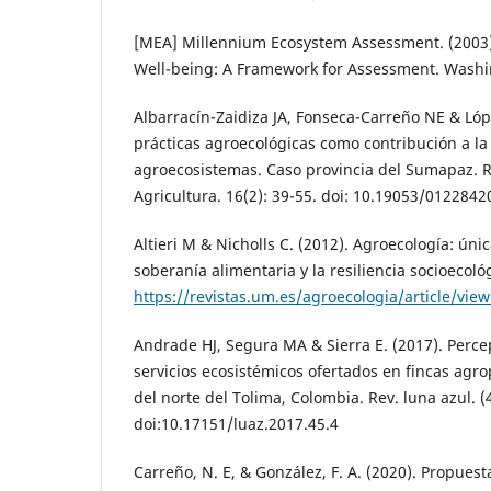
[MEA] Millennium Ecosystem Assessment. (200
Well-being: A Framework for Assessment. Washin
Albarracín-Zaidiza JA, Fonseca-Carreño NE & Lóp
prácticas agroecológicas como contribución a la
agroecosistemas. Caso provincia del Sumapaz. Re
Agricultura. 16(2): 39-55. doi: 10.19053/012284
Altieri M & Nicholls C. (2012). Agroecología: úni
soberanía alimentaria y la resiliencia socioecológ
https://revistas.um.es/agroecologia/article/vie
Andrade HJ, Segura MA & Sierra E. (2017). Percep
servicios ecosistémicos ofertados en fincas agr
del norte del Tolima, Colombia. Rev. luna azul. (4
doi:10.17151/luaz.2017.45.4
Carreño, N. E, & González, F. A. (2020). Propues