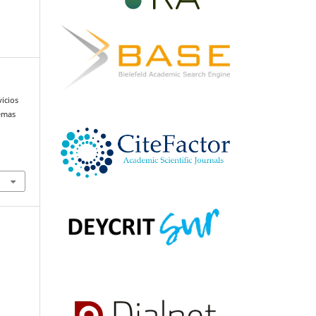
vicios
temas