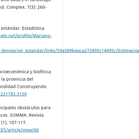
l. Complex. 7(3): 260-
 estándar. Estadística
ate.net/profile/Mariano-
a_desviacion_estandar/links/59a589beaca272895c14495c/Estimacio
ocioeconómica y biofísica
la provincia del
fundidad Construyendo
24221783.3159
incipales obstáculos para
ticos. SUMMA. Revista
1(1), 107-117.
CES/article/view/60