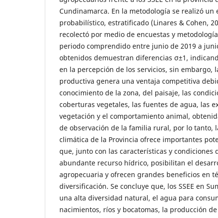
Cundinamarca. En la metodología se realizó un 
probabilístico, estratificado (Linares & Cohen, 2
recolectó por medio de encuestas y metodologías
periodo comprendido entre junio de 2019 a juni
obtenidos demuestran diferencias σ±1, indican
en la percepción de los servicios, sin embargo, l
productiva genera una ventaja competitiva debi
conocimiento de la zona, del paisaje, las condicio
coberturas vegetales, las fuentes de agua, las e
vegetación y el comportamiento animal, obtenida
de observación de la familia rural, por lo tanto, 
climática de la Provincia ofrece importantes pot
que, junto con las características y condiciones d
abundante recurso hídrico, posibilitan el desarro
agropecuaria y ofrecen grandes beneficios en t
diversificación. Se concluye que, los SSEE en S
una alta diversidad natural, el agua para cons
nacimientos, ríos y bocatomas, la producción d