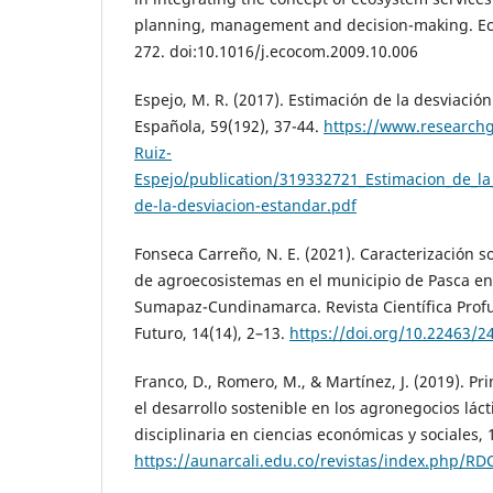
planning, management and decision-making. Eco
272. doi:10.1016/j.ecocom.2009.10.006
Espejo, M. R. (2017). Estimación de la desviación
Española, 59(192), 37-44.
https://www.researchg
Ruiz-
Espejo/publication/319332721_Estimacion_de_l
de-la-desviacion-estandar.pdf
Fonseca Carreño, N. E. (2021). Caracterización s
de agroecosistemas en el municipio de Pasca en 
Sumapaz-Cundinamarca. Revista Científica Pro
Futuro, 14(14), 2–13.
https://doi.org/10.22463/
Franco, D., Romero, M., & Martínez, J. (2019). Pr
el desarrollo sostenible en los agronegocios lác
disciplinaria en ciencias económicas y sociales, 
https://aunarcali.edu.co/revistas/index.php/RD