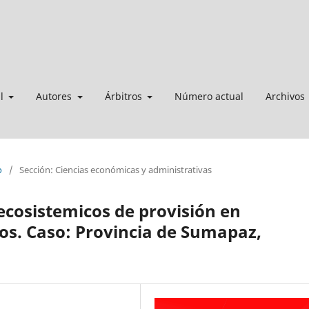
al
Autores
Árbitros
Número actual
Archivos
o
/
Sección: Ciencias económicas y administrativas
 ecosistemicos de provisión en
s. Caso: Provincia de Sumapaz,