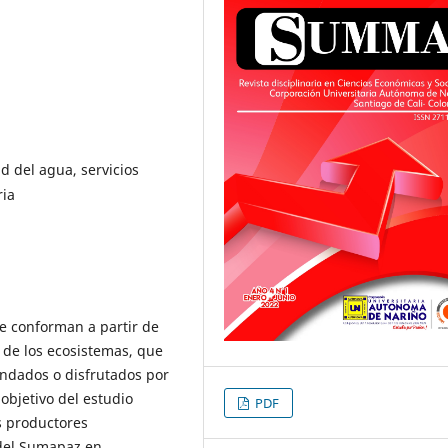
d del agua, servicios
ria
se conforman a partir de
 de los ecosistemas, que
andados o disfrutados por
objetivo del estudio
PDF
s productores
 del Sumapaz en