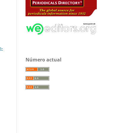
n-
Número actual