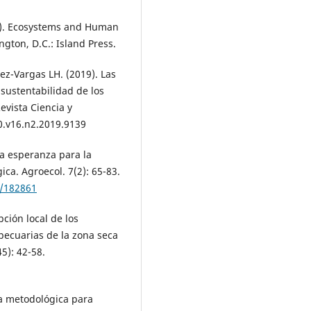
3). Ecosystems and Human
gton, D.C.: Island Press.
ez-Vargas LH. (2019). Las
 sustentabilidad de los
vista Ciencia y
20.v16.n2.2019.9139
ca esperanza para la
ica. Agroecol. 7(2): 65-83.
w/182861
ción local de los
opecuarias de la zona seca
5): 42-58.
ta metodológica para