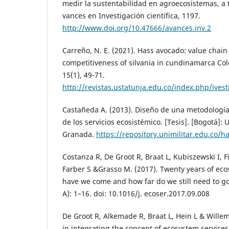
medir la sustentabilidad en agroecosistemas, a
vances en Investigación científica, 1197.
http://www.doi.org/10.47666/avances.inv.2
Carreño, N. E. (2021). Hass avocado: value chain 
competitiveness of silvania in cundinamarca Col
15(1), 49-71.
http://revistas.ustatunja.edu.co/index.php/ives
Castañeda A. (2013). Diseño de una metodología
de los servicios ecosistémico. [Tesis]. [Bogotá]:
Granada.
https://repository.unimilitar.edu.co/
Costanza R, De Groot R, Braat L, Kubiszewski I, F
Farber S &Grasso M. (2017). Twenty years of eco
have we come and how far do we still need to go?
A): 1–16. doi: 10.1016/j. ecoser.2017.09.008
De Groot R, Alkemade R, Braat L, Hein L & Willem
in integrating the concept of ecosystem service