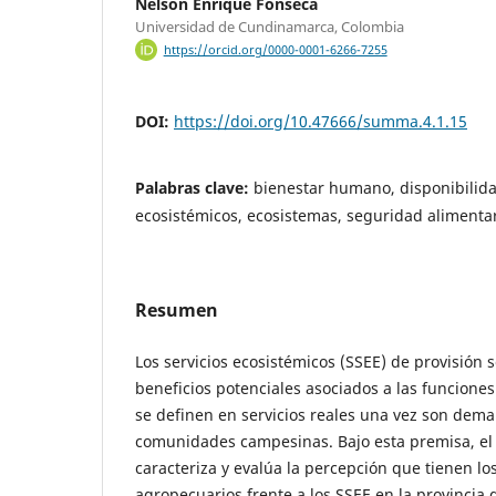
Nelson Enrique Fonseca
Universidad de Cundinamarca, Colombia
https://orcid.org/0000-0001-6266-7255
DOI:
https://doi.org/10.47666/summa.4.1.15
Palabras clave:
bienestar humano, disponibilida
ecosistémicos, ecosistemas, seguridad alimenta
Resumen
Los servicios ecosistémicos (SSEE) de provisión 
beneficios potenciales asociados a las funciones
se definen en servicios reales una vez son dem
comunidades campesinas. Bajo esta premisa, el 
caracteriza y evalúa la percepción que tienen lo
agropecuarios frente a los SSEE en la provincia