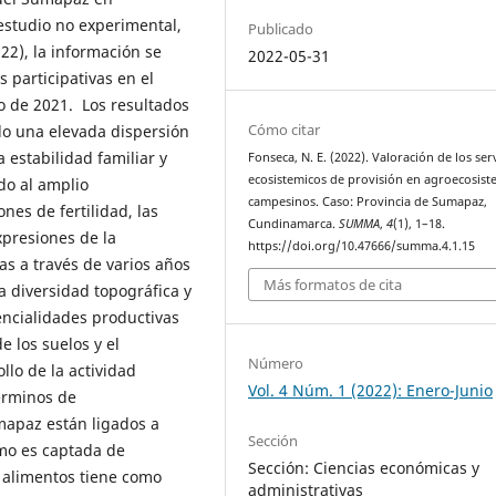
estudio no experimental,
Publicado
022), la información se
2022-05-31
 participativas en el
o de 2021. Los resultados
Cómo citar
do una elevada dispersión
a estabilidad familiar y
Fonseca, N. E. (2022). Valoración de los ser
ecosistemicos de provisión en agroecosis
do al amplio
campesinos. Caso: Provincia de Sumapaz,
nes de fertilidad, las
Cundinamarca.
SUMMA
,
4
(1), 1–18.
xpresiones de la
https://doi.org/10.47666/summa.4.1.15
s a través de varios años
Más formatos de cita
la diversidad topográfica y
encialidades productivas
e los suelos y el
Número
llo de la actividad
Vol. 4 Núm. 1 (2022): Enero-Junio
érminos de
umapaz están ligados a
Sección
umo es captada de
Sección: Ciencias económicas y
e alimentos tiene como
administrativas