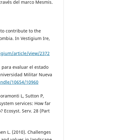
 través del marco Mesmis.
to contribute to the
ombia. In Vestigium Ire,
tigium/article/view/2372
 para evaluar el estado
 Universidad Militar Nueva
handle/10654/10960
ioramonti L, Sutton P,
system services: How far
 Ecosyst. Serv. 28 (Part
en L. (2010). Challenges
s and values in landscape