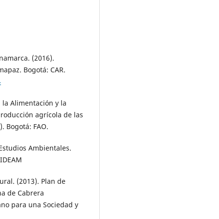
namarca. (2016).
umapaz. Bogotá: CAR.
4
la Alimentación y la
producción agrícola de las
. Bogotá: FAO.
 Estudios Ambientales.
: IDEAM
ral. (2013). Plan de
na de Cabrera
ano para una Sociedad y