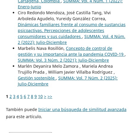
Cartagena, Colombia
,
SUMMA: Vol. 4 Núm. 1 (2022):
Enero-Junio
Ciro Redondo Mendoza, José Castilla Tang, Vivi
Arboleda Agudelo, Yureidy González Correa,
Dinámicas familiares frente al consumo de sustancias
psicoactivas. Percepciones de adolescentes
consumidores y sus cuidadores
,
SUMMA: Vol. 4 Núm.
2 (2022): Julio-Diciembre
Marbelis Nava Rosillón,
Concepto de control de
gestión y su importancia ante la pandemia COVID-19
,
SUMMA: Vol. 3 Núm. 2 (2021): Julio-Diciembre
Marlén Deyanira Melo Zamora , Mariela Andrea
Trujillo Prada , William Javier Villalba Rodríguez ,
Gestión sostenible
,
SUMMA: Vol. 7 Núm. 2 (2025):
Julio-Diciembre
1
2
3
4
5
6
7
8
9
10
>
>>
También puede
Iniciar una búsqueda de similitud avanzada
para este artículo.