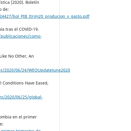
tica (2020). Boletín
o de:
24427/bol_PIB_Itrim20_producion_y_gasto.pdf
a tras el COVID-19.
/publicaciones/como-
 Like No Other, An
ues/2020/06/24/WEOUpdateJune2020
l Conditions Have Eased,
es/2020/06/25/global-
lombia en el primer
e:
-primer-trimestre-de-