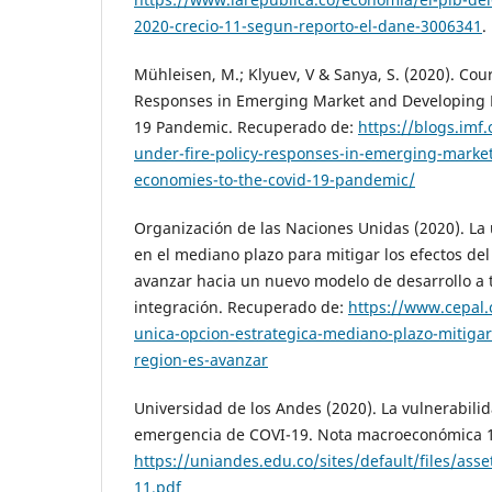
2020-crecio-11-segun-reporto-el-dane-3006341
.
Mühleisen, M.; Klyuev, V & Sanya, S. (2020). Cou
Responses in Emerging Market and Developing 
19 Pandemic. Recuperado de:
https://blogs.imf
under-fire-policy-responses-in-emerging-marke
economies-to-the-covid-19-pandemic/
Organización de las Naciones Unidas (2020). La 
en el mediano plazo para mitigar los efectos de
avanzar hacia un nuevo modelo de desarrollo a
integración. Recuperado de:
https://www.cepal.
unica-opcion-estrategica-mediano-plazo-mitigar-
region-es-avanzar
Universidad de los Andes (2020). La vulnerabili
emergencia de COVI-19. Nota macroeconómica 1
https://uniandes.edu.co/sites/default/files/as
11.pdf