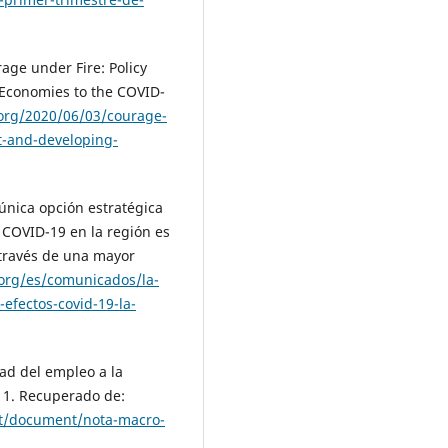
rage under Fire: Policy
Economies to the COVID-
.org/2020/06/03/courage-
t-and-developing-
única opción estratégica
l COVID-19 en la región es
 través de una mayor
org/es/comunicados/la-
efectos-covid-19-la-
dad del empleo a la
1. Recuperado de:
set/document/nota-macro-