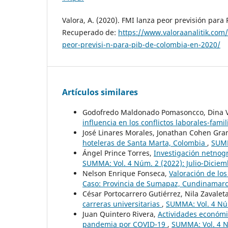
Valora, A. (2020). FMI lanza peor previsión para
Recuperado de:
https://www.valoraanalitik.com
peor-previsi-n-para-pib-de-colombia-en-2020/
Artículos similares
Godofredo Maldonado Pomasoncco, Dina Va
influencia en los conflictos laborales-fami
José Linares Morales, Jonathan Cohen Gr
hoteleras de Santa Marta, Colombia
,
SUMM
Ángel Prince Torres,
Investigación netnog
SUMMA: Vol. 4 Núm. 2 (2022): Julio-Dicie
Nelson Enrique Fonseca,
Valoración de lo
Caso: Provincia de Sumapaz, Cundinamar
César Portocarrero Gutiérrez, Nila Zavalet
carreras universitarias
,
SUMMA: Vol. 4 Núm
Juan Quintero Rivera,
Actividades económi
pandemia por COVID-19
,
SUMMA: Vol. 4 N