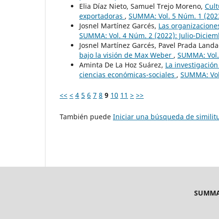
Elia Díaz Nieto, Samuel Trejo Moreno,
Cult
exportadoras
,
SUMMA: Vol. 5 Núm. 1 (2023
Josnel Martínez Garcés,
Las organizaciones
SUMMA: Vol. 4 Núm. 2 (2022): Julio-Dicie
Josnel Martínez Garcés, Pavel Prada Land
bajo la visión de Max Weber
,
SUMMA: Vol. 
Aminta De La Hoz Suárez,
La investigación
ciencias económicas-sociales
,
SUMMA: Vol.
<<
<
4
5
6
7
8
9
10
11
>
>>
También puede
Iniciar una búsqueda de simili
SUMMA R