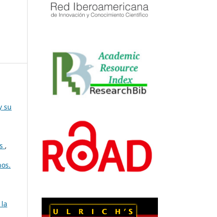
y su
os
,
nos.
 la