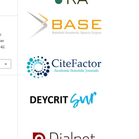
o
cas
–42.