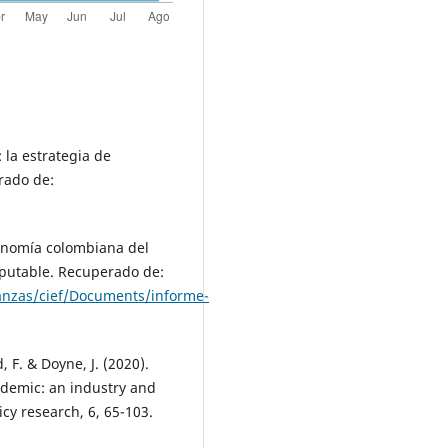
 la estrategia de
rado de:
conomía colombiana del
mputable. Recuperado de:
anzas/cief/Documents/informe-
, F. & Doyne, J. (2020).
demic: an industry and
cy research, 6, 65-103.