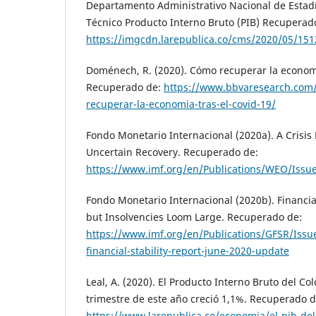
Departamento Administrativo Nacional de Estadís
Técnico Producto Interno Bruto (PIB) Recuperad
https://imgcdn.larepublica.co/cms/2020/05/151
Doménech, R. (2020). Cómo recuperar la economí
Recuperado de:
https://www.bbvaresearch.com
recuperar-la-economia-tras-el-covid-19/
Fondo Monetario Internacional (2020a). A Crisis
Uncertain Recovery. Recuperado de:
https://www.imf.org/en/Publications/WEO/Iss
Fondo Monetario Internacional (2020b). Financia
but Insolvencies Loom Large. Recuperado de:
https://www.imf.org/en/Publications/GFSR/Issu
financial-stability-report-june-2020-update
Leal, A. (2020). El Producto Interno Bruto del Co
trimestre de este año creció 1,1%. Recuperado d
https://www.larepublica.co/economia/el-pib-del