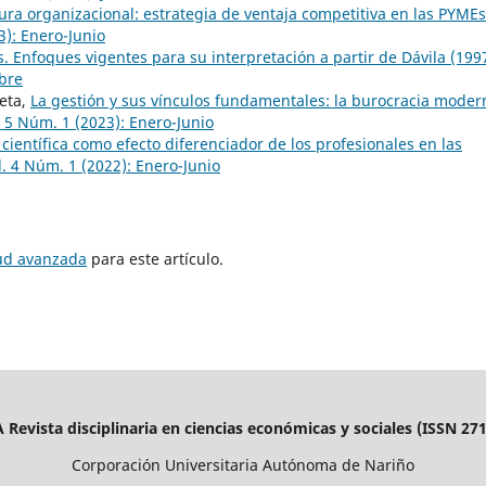
ura organizacional: estrategia de ventaja competitiva en las PYMEs
): Enero-Junio
. Enfoques vigentes para su interpretación a partir de Dávila (199
mbre
aeta,
La gestión y sus vínculos fundamentales: la burocracia moder
5 Núm. 1 (2023): Enero-Junio
 científica como efecto diferenciador de los profesionales en las
 4 Núm. 1 (2022): Enero-Junio
tud avanzada
para este artículo.
evista disciplinaria en ciencias económicas y sociales (ISSN 27
Corporación Universitaria Autónoma de Nariño