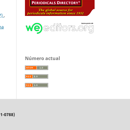
7)
,
na
Número actual
11-0788)