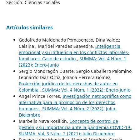
Sección: Ciencias sociales
Artículos similares
Godofredo Maldonado Pomasoncco, Dina Valdez
Calsina , Maribel Paredes Saavedra,
Inteligencia
emocional y su influencia en los conflictos laborales-
familiares. Caso de estudio
,
SUMMA: Vol. 4 Núm. 1
(2022): Enero-Junio
Sergio Mondragón Duarte, Sergio Caballero Palomino,
Leonardo Díaz Ortiz, Johana Herrera Gómez,
Protección jurídica de los derechos de autor en
Colombia
,
SUMMA: Vol. 4 Núm. 1 (2022): Enero-Junio
Ángel Prince Torres,
Investigación netnográfica como
alternativa para la promoción de los derechos
humanos
,
SUMMA: Vol. 4 Núm. 2 (2022): Julio-
Diciembre
Marbelis Nava Rosillón,
Concepto de control de
gestión y su importancia ante la pandemia COVID-19
,
SUMMA: Vol. 3 Núm. 2 (2021): Julio-Diciembre
Susana Uribe Montañez, Manuel Martínez García,