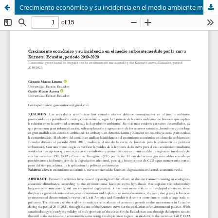
Crecimiento económico y su incidencia en el medio ambiente medido por la curva Kuznets. Ecuador, periodo 2010-2020